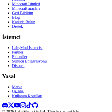
Minecraft İsimleri
Minecraft araçları
Geri Bildirim
Blog
Katkıda Bulun
Destek
İstemci
LabyMod İstemcisi
Partner
Eklentiler
Sunucu Entegrasyonu
Discord
Yasal
Marka
Gizlilik
Kullanım Koşulları
©
2026
LabyMedia GmbH.
Tüm hakları saklıdır.