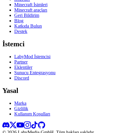
Minecraft İsimleri
Minecraft araçları
Geri Bildirim
Blog
Katkıda Bulun
Destek
İstemci
LabyMod İstemcisi
Partner
Eklentiler
Sunucu Entegrasyonu
Discord
Yasal
Marka
Gizlilik
Kullanım Koşulları
©
2026
LabyMedia GmbH.
Tüm hakları saklıdır.