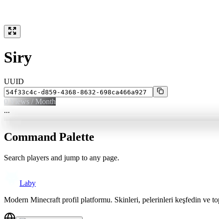
Siry
UUID
0
Views / Month
...
Command Palette
Search players and jump to any page.
Laby
Modern Minecraft profil platformu. Skinleri, pelerinleri keşfedin ve to