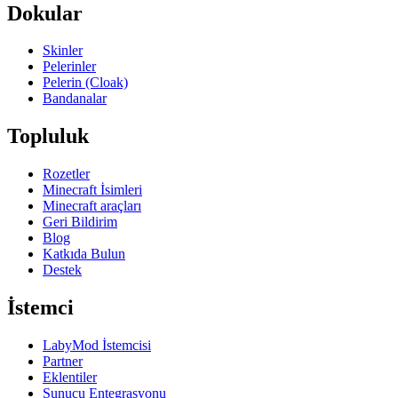
Dokular
Skinler
Pelerinler
Pelerin (Cloak)
Bandanalar
Topluluk
Rozetler
Minecraft İsimleri
Minecraft araçları
Geri Bildirim
Blog
Katkıda Bulun
Destek
İstemci
LabyMod İstemcisi
Partner
Eklentiler
Sunucu Entegrasyonu