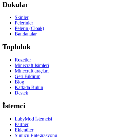
Dokular
Skinler
Pelerinler
Pelerin (Cloak)
Bandanalar
Topluluk
Rozetler
Minecraft İsimleri
Minecraft araçları
Geri Bildirim
Blog
Katkıda Bulun
Destek
İstemci
LabyMod İstemcisi
Partner
Eklentiler
Sunucu Entegrasyonu