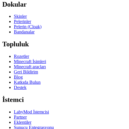
Dokular
Skinler
Pelerinler
Pelerin (Cloak)
Bandanalar
Topluluk
Rozetler
Minecraft İsimleri
Minecraft araçları
Geri Bildirim
Blog
Katkıda Bulun
Destek
İstemci
LabyMod İstemcisi
Partner
Eklentiler
Sunucu Entegrasyonu