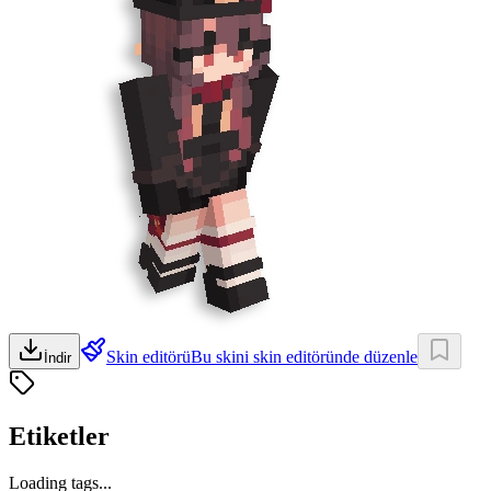
Skin editörü
Bu skini skin editöründe düzenle
İndir
Etiketler
Loading tags...