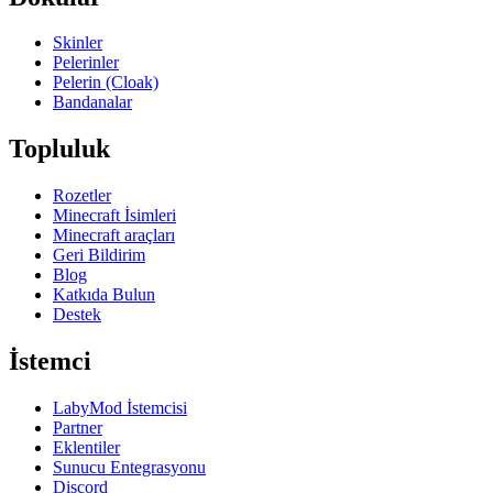
Skinler
Pelerinler
Pelerin (Cloak)
Bandanalar
Topluluk
Rozetler
Minecraft İsimleri
Minecraft araçları
Geri Bildirim
Blog
Katkıda Bulun
Destek
İstemci
LabyMod İstemcisi
Partner
Eklentiler
Sunucu Entegrasyonu
Discord