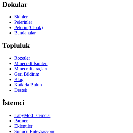
Dokular
Skinler
Pelerinler
Pelerin (Cloak)
Bandanalar
Topluluk
Rozetler
Minecraft İsimleri
Minecraft araçları
Geri Bildirim
Blog
Katkıda Bulun
Destek
İstemci
LabyMod İstemcisi
Partner
Eklentiler
Sunucu Entegrasyonu