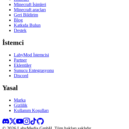
Minecraft İsimleri
Minecraft araçları
Geri Bildirim
Blog
Katkıda Bulun
Destek
İstemci
LabyMod İstemcisi
Partner
Eklentiler
Sunucu Entegrasyonu
Discord
Yasal
Marka
Gizlilik
Kullanım Koşulları
©
2026
LabyMedia GmbH.
Tüm hakları saklıdır.