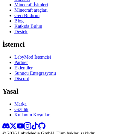
Minecraft İsimleri
Minecraft araçları
Geri Bildirim
Blog
Katkıda Bulun
Destek
İstemci
LabyMod İstemcisi
Partner
Eklentiler
Sunucu Entegrasyonu
Discord
Yasal
Marka
Gizlilik
Kullanım Koşulları
©
2026
LabyMedia GmbH.
Tüm hakları saklıdır.