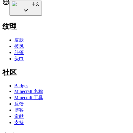
中文
纹理
皮肤
披风
斗篷
头巾
社区
Badges
Minecraft 名称
Minecraft 工具
反馈
博客
贡献
支持