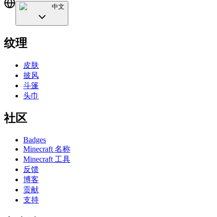
中文
纹理
皮肤
披风
斗篷
头巾
社区
Badges
Minecraft 名称
Minecraft 工具
反馈
博客
贡献
支持