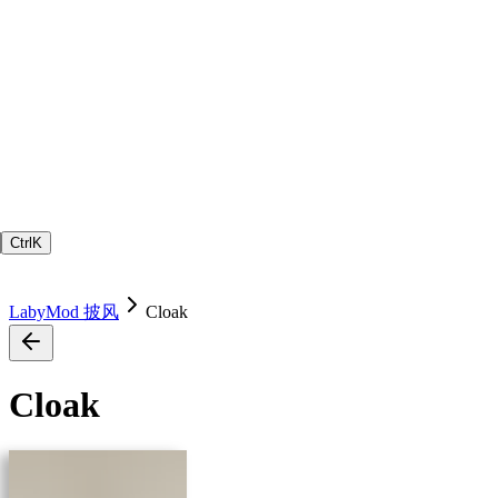
Ctrl
K
LabyMod 披风
Cloak
Cloak