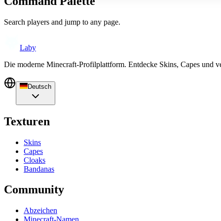
Command Palette
Search players and jump to any page.
Laby
Die moderne Minecraft-Profilplattform. Entdecke Skins, Capes und v
Deutsch
Texturen
Skins
Capes
Cloaks
Bandanas
Community
Abzeichen
Minecraft-Namen