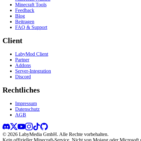
Minecraft Tools
Feedback
Blog
Beitragen
FAQ & Support
Client
LabyMod Client
Partner
Addons
Server-Integration
Discord
Rechtliches
Impressum
Datenschutz
AGB
©
2026
LabyMedia GmbH.
Alle Rechte vorbehalten.
Kein offizieller Minecraft-Service. Nicht von Mojang oder Microsoft