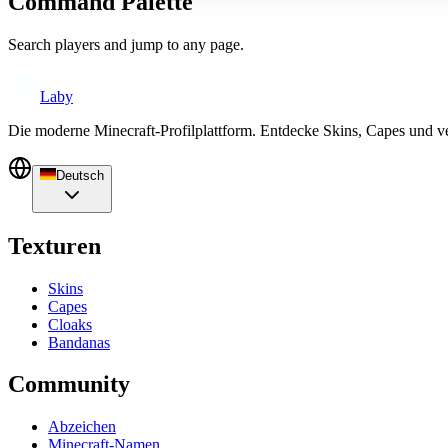
Command Palette
Search players and jump to any page.
Laby
Die moderne Minecraft-Profilplattform. Entdecke Skins, Capes und v
Deutsch
Texturen
Skins
Capes
Cloaks
Bandanas
Community
Abzeichen
Minecraft-Namen