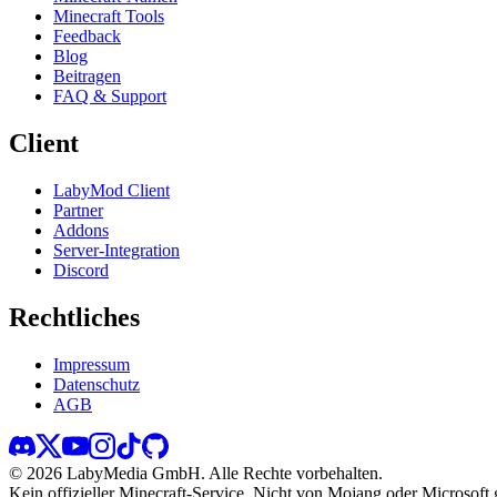
Minecraft Tools
Feedback
Blog
Beitragen
FAQ & Support
Client
LabyMod Client
Partner
Addons
Server-Integration
Discord
Rechtliches
Impressum
Datenschutz
AGB
©
2026
LabyMedia GmbH.
Alle Rechte vorbehalten.
Kein offizieller Minecraft-Service. Nicht von Mojang oder Microsoft