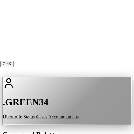
Ctrl
K
.GREEN34
Überprüfe Status dieses Accountnamens