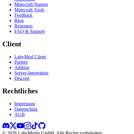
Minecraft-Namen
Minecraft Tools
Feedback
Blog
Beitragen
FAQ & Support
Client
LabyMod Client
Partner
Addons
Server-Integration
Discord
Rechtliches
Impressum
Datenschutz
AGB
©
2026
LabyMedia GmbH.
Alle Rechte vorbehalten.