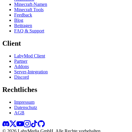
Minecraft-Namen
Minecraft Tools
Feedback
Blog
Beitragen
FAQ & Support
Client
LabyMod Client
Partner
Addons
Server-Integration
Discord
Rechtliches
Impressum
Datenschutz
AGB
©
2026
LabyMedia GmbH.
Alle Rechte vorbehalten.