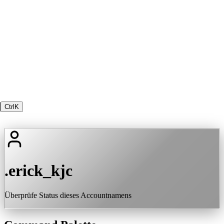
Ctrl
K
.erick_kjc
Überprüfe Status dieses Accountnamens