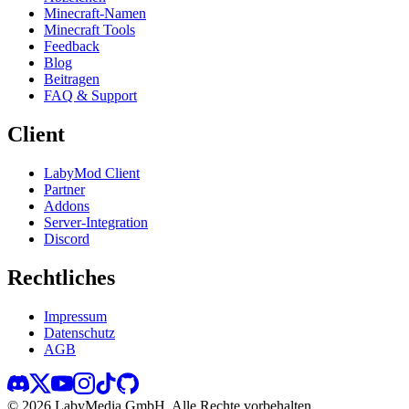
Minecraft-Namen
Minecraft Tools
Feedback
Blog
Beitragen
FAQ & Support
Client
LabyMod Client
Partner
Addons
Server-Integration
Discord
Rechtliches
Impressum
Datenschutz
AGB
©
2026
LabyMedia GmbH.
Alle Rechte vorbehalten.