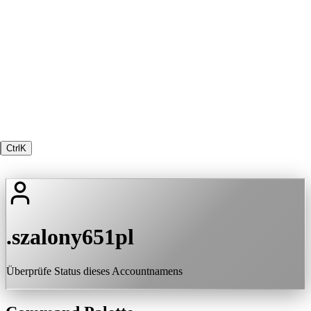
Ctrl
K
.szalony651pl
Überprüfe Status dieses Accountnamens