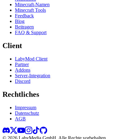
Minecraft-Namen
Minecraft Tools
Feedback
Blog
Beitragen
FAQ & Support
Client
LabyMod Client
Partner
Addons
Server-Integration
Discord
Rechtliches
Impressum
Datenschutz
AGB
©
2026
LabyMedia GmbH.
Alle Rechte vorbehalten.