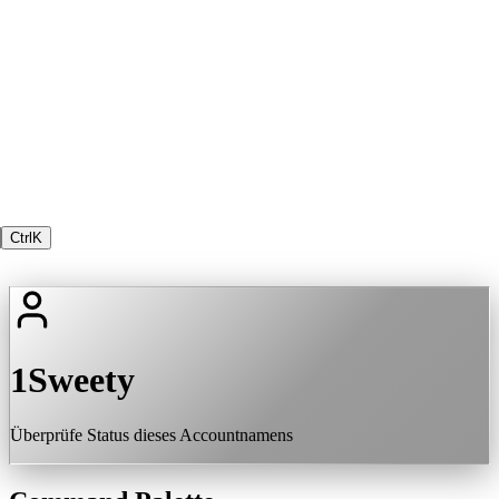
Ctrl
K
1Sweety
Überprüfe Status dieses Accountnamens