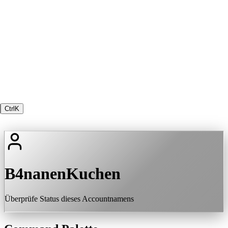
Ctrl
K
B4nanenKuchen
Überprüfe Status dieses Accountnamens