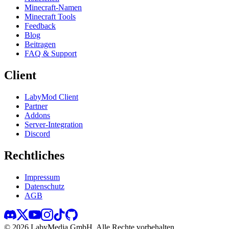
Minecraft-Namen
Minecraft Tools
Feedback
Blog
Beitragen
FAQ & Support
Client
LabyMod Client
Partner
Addons
Server-Integration
Discord
Rechtliches
Impressum
Datenschutz
AGB
©
2026
LabyMedia GmbH.
Alle Rechte vorbehalten.