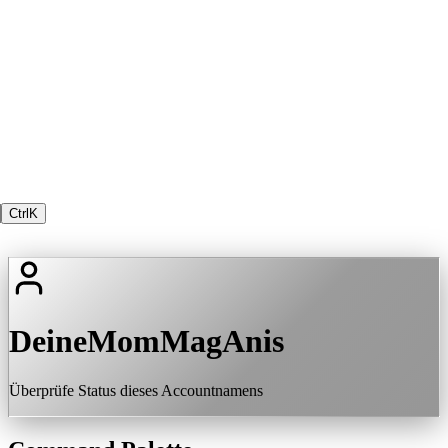
Ctrl
K
DeineMomMagAnis
Überprüfe Status dieses Accountnamens