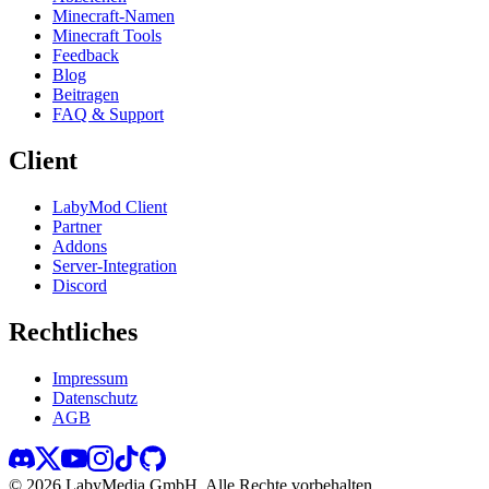
Minecraft-Namen
Minecraft Tools
Feedback
Blog
Beitragen
FAQ & Support
Client
LabyMod Client
Partner
Addons
Server-Integration
Discord
Rechtliches
Impressum
Datenschutz
AGB
©
2026
LabyMedia GmbH.
Alle Rechte vorbehalten.