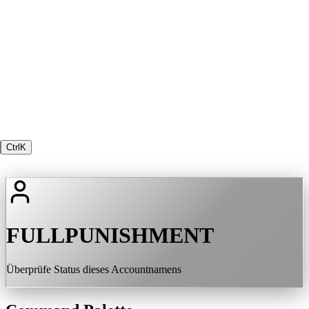
Ctrl
K
FULLPUNISHMENT
Überprüfe Status dieses Accountnamens