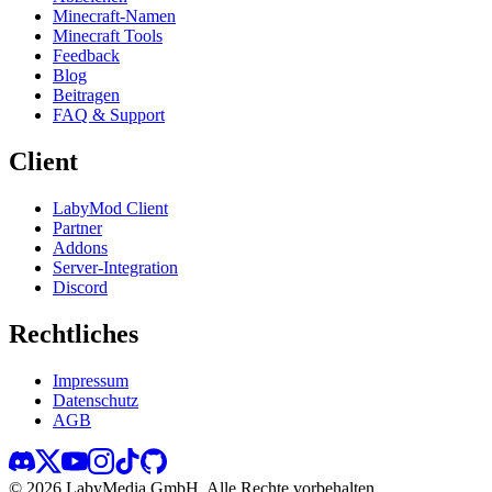
Minecraft-Namen
Minecraft Tools
Feedback
Blog
Beitragen
FAQ & Support
Client
LabyMod Client
Partner
Addons
Server-Integration
Discord
Rechtliches
Impressum
Datenschutz
AGB
©
2026
LabyMedia GmbH.
Alle Rechte vorbehalten.