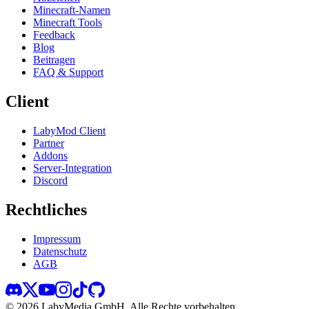
Minecraft-Namen
Minecraft Tools
Feedback
Blog
Beitragen
FAQ & Support
Client
LabyMod Client
Partner
Addons
Server-Integration
Discord
Rechtliches
Impressum
Datenschutz
AGB
©
2026
LabyMedia GmbH.
Alle Rechte vorbehalten.