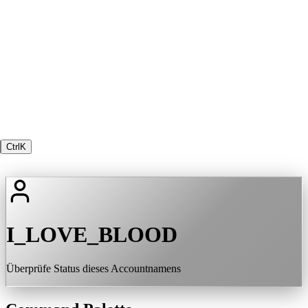
Ctrl
K
I_LOVE_BLOOD
Überprüfe Status dieses Accountnamens