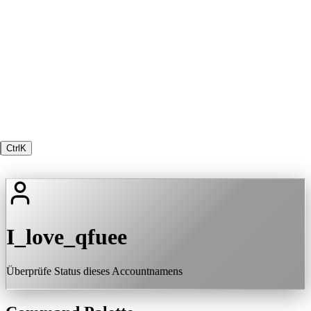
Ctrl
K
I_love_qfuee
Überprüfe Status dieses Accountnamens