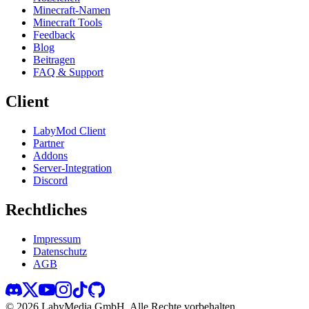
Minecraft-Namen
Minecraft Tools
Feedback
Blog
Beitragen
FAQ & Support
Client
LabyMod Client
Partner
Addons
Server-Integration
Discord
Rechtliches
Impressum
Datenschutz
AGB
©
2026
LabyMedia GmbH.
Alle Rechte vorbehalten.