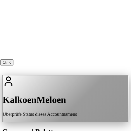
Ctrl
K
KalkoenMeloen
Überprüfe Status dieses Accountnamens