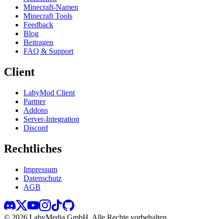
Minecraft-Namen
Minecraft Tools
Feedback
Blog
Beitragen
FAQ & Support
Client
LabyMod Client
Partner
Addons
Server-Integration
Discord
Rechtliches
Impressum
Datenschutz
AGB
©
2026
LabyMedia GmbH.
Alle Rechte vorbehalten.