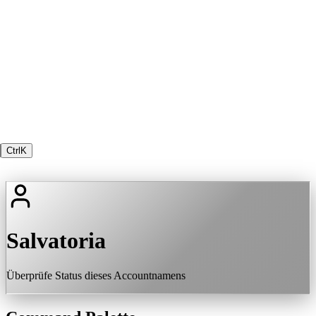
Ctrl
K
Salvatoria
Überprüfe Status dieses Accountnamens