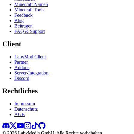
Minecraft-Namen
Minecraft Tools
Feedback
Blog
Beitragen
FAQ & Support
Client
LabyMod Client
Partner
Addons
Server-Integration
Discord
Rechtliches
Impressum
Datenschutz
AGB
©
2026
LabyMedia GmbH.
Alle Rechte vorbehalten.