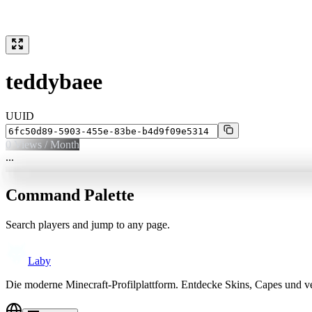
teddybaee
UUID
0
Views / Month
...
Command Palette
Search players and jump to any page.
Laby
Die moderne Minecraft-Profilplattform. Entdecke Skins, Capes und v