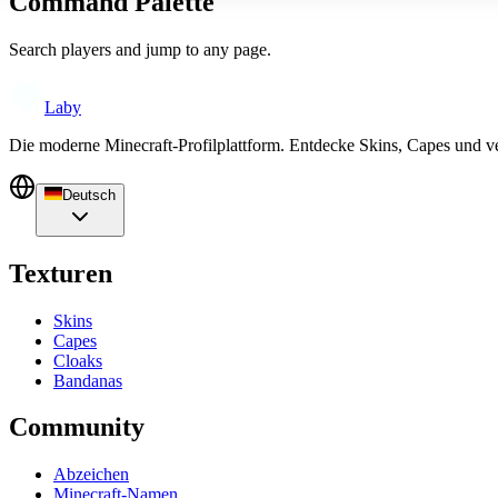
Command Palette
Search players and jump to any page.
Laby
Die moderne Minecraft-Profilplattform. Entdecke Skins, Capes und v
Deutsch
Texturen
Skins
Capes
Cloaks
Bandanas
Community
Abzeichen
Minecraft-Namen