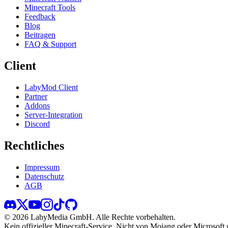
Minecraft Tools
Feedback
Blog
Beitragen
FAQ & Support
Client
LabyMod Client
Partner
Addons
Server-Integration
Discord
Rechtliches
Impressum
Datenschutz
AGB
©
2026
LabyMedia GmbH.
Alle Rechte vorbehalten.
Kein offizieller Minecraft-Service. Nicht von Mojang oder Microsoft