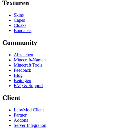
Texturen
Skins
Capes
Cloaks
Bandanas
Community
Abzeichen
Minecraft-Namen
Minecraft Tools
Feedback
Blog
Beitragen
FAQ & Support
Client
LabyMod Client
Partner
Addons
Server-Integration