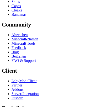
Skins
Capes
Cloaks
Bandanas
Community
Abzeichen
Minecraft-Namen
Minecraft Tools
Feedback
Blog
Beitragen
FAQ & Support
Client
LabyMod Client
Partner
Addons
Server-Integration
Discord