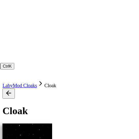
Ctrl
K
LabyMod Cloaks
Cloak
Cloak