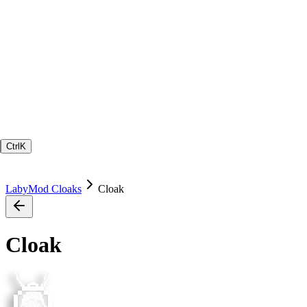
Ctrl
K
LabyMod Cloaks
Cloak
Cloak