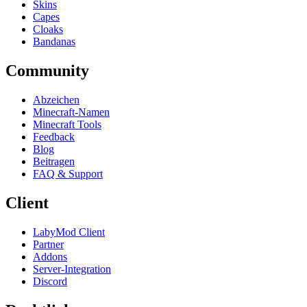
Skins
Capes
Cloaks
Bandanas
Community
Abzeichen
Minecraft-Namen
Minecraft Tools
Feedback
Blog
Beitragen
FAQ & Support
Client
LabyMod Client
Partner
Addons
Server-Integration
Discord