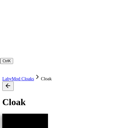
Ctrl
K
LabyMod Cloaks
Cloak
Cloak