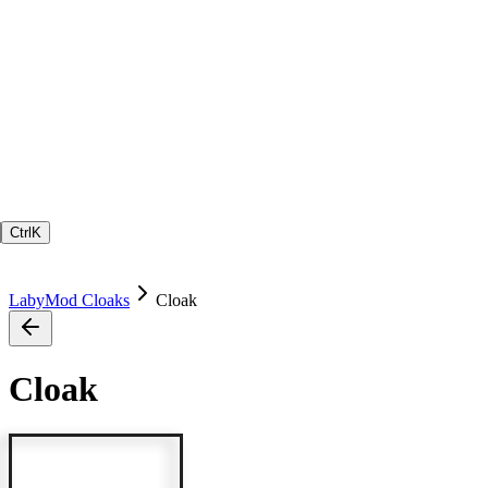
Ctrl
K
LabyMod Cloaks
Cloak
Cloak