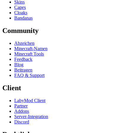
Skins
Capes
Cloaks
Bandanas
Community
Abzeichen
Minecraft-Namen
Minecraft Tools
Feedback
Blog
Beitragen
FAQ & Support
Client
LabyMod Client
Partner
Addons
Server-Integration
Discord