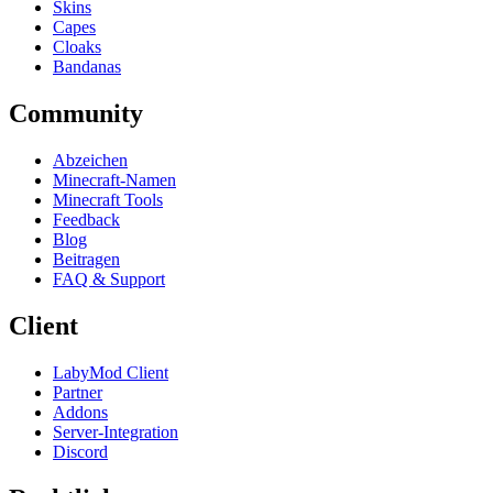
Skins
Capes
Cloaks
Bandanas
Community
Abzeichen
Minecraft-Namen
Minecraft Tools
Feedback
Blog
Beitragen
FAQ & Support
Client
LabyMod Client
Partner
Addons
Server-Integration
Discord