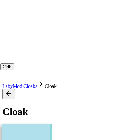
Ctrl
K
LabyMod Cloaks
Cloak
Cloak