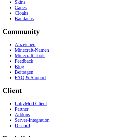
Skins
Capes
Cloaks
Bandanas
Community
Abzeichen
Minecraft-Namen
Minecraft Tools
Feedback
Blog
Beitragen
FAQ & Support
Client
LabyMod Client
Partner
Addons
Server-Integration
Discord