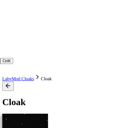
Ctrl
K
LabyMod Cloaks
Cloak
Cloak