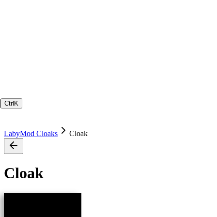
Ctrl
K
LabyMod Cloaks
Cloak
Cloak