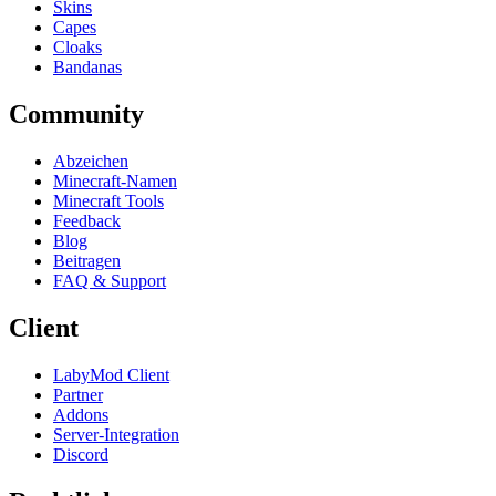
Skins
Capes
Cloaks
Bandanas
Community
Abzeichen
Minecraft-Namen
Minecraft Tools
Feedback
Blog
Beitragen
FAQ & Support
Client
LabyMod Client
Partner
Addons
Server-Integration
Discord