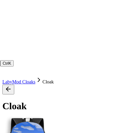
Ctrl
K
LabyMod Cloaks
Cloak
Cloak