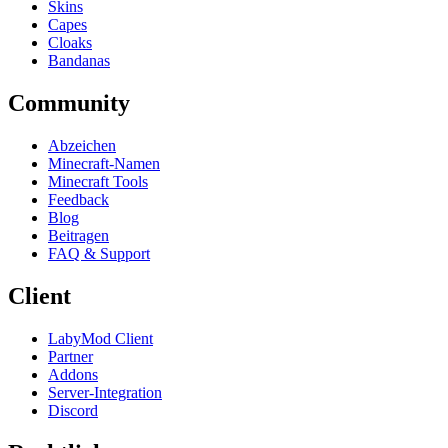
Skins
Capes
Cloaks
Bandanas
Community
Abzeichen
Minecraft-Namen
Minecraft Tools
Feedback
Blog
Beitragen
FAQ & Support
Client
LabyMod Client
Partner
Addons
Server-Integration
Discord