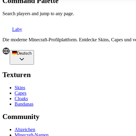
Command Palette
Search players and jump to any page.
Laby
Die moderne Minecraft-Profilplattform. Entdecke Skins, Capes und v
Deutsch
Texturen
Skins
Capes
Cloaks
Bandanas
Community
Abzeichen
Minecraft-Namen