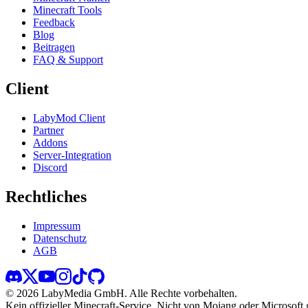
Minecraft Tools
Feedback
Blog
Beitragen
FAQ & Support
Client
LabyMod Client
Partner
Addons
Server-Integration
Discord
Rechtliches
Impressum
Datenschutz
AGB
©
2026
LabyMedia GmbH.
Alle Rechte vorbehalten.
Kein offizieller Minecraft-Service. Nicht von Mojang oder Microsoft