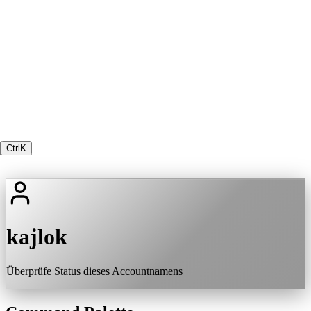
Ctrl
K
kajlok
Überprüfe Status dieses Accountnamens