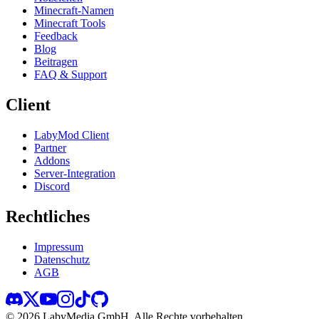
Minecraft-Namen
Minecraft Tools
Feedback
Blog
Beitragen
FAQ & Support
Client
LabyMod Client
Partner
Addons
Server-Integration
Discord
Rechtliches
Impressum
Datenschutz
AGB
©
2026
LabyMedia GmbH.
Alle Rechte vorbehalten.