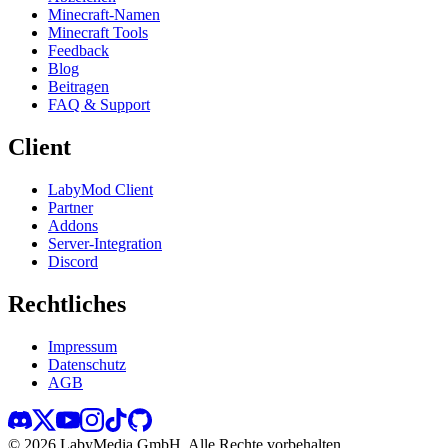
Minecraft-Namen
Minecraft Tools
Feedback
Blog
Beitragen
FAQ & Support
Client
LabyMod Client
Partner
Addons
Server-Integration
Discord
Rechtliches
Impressum
Datenschutz
AGB
©
2026
LabyMedia GmbH.
Alle Rechte vorbehalten.