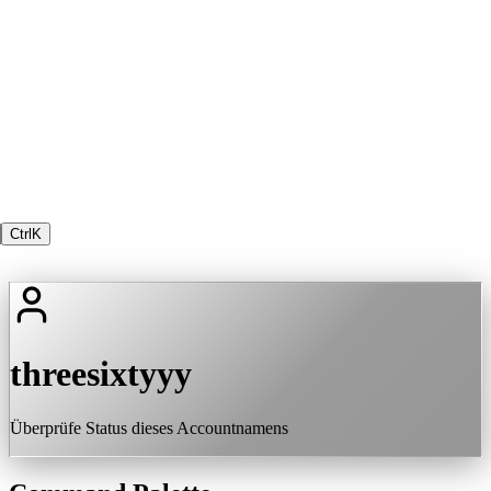
Ctrl
K
threesixtyyy
Überprüfe Status dieses Accountnamens