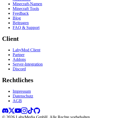
Minecraft-Namen
Minecraft Tools
Feedback
Blog
Beitragen
FAQ & Support
Client
LabyMod Client
Partner
Addons
Server-Integration
Discord
Rechtliches
Impressum
Datenschutz
AGB
©
2026
LabyMedia GmbH.
Alle Rechte vorbehalten.