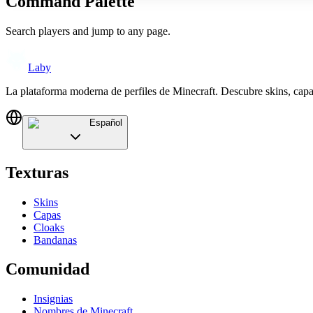
Command Palette
Search players and jump to any page.
Laby
La plataforma moderna de perfiles de Minecraft. Descubre skins, cap
Español
Texturas
Skins
Capas
Cloaks
Bandanas
Comunidad
Insignias
Nombres de Minecraft