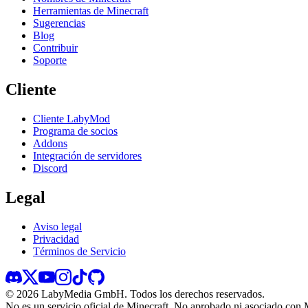
Herramientas de Minecraft
Sugerencias
Blog
Contribuir
Soporte
Cliente
Cliente LabyMod
Programa de socios
Addons
Integración de servidores
Discord
Legal
Aviso legal
Privacidad
Términos de Servicio
©
2026
LabyMedia GmbH.
Todos los derechos reservados.
No es un servicio oficial de Minecraft. No aprobado ni asociado con