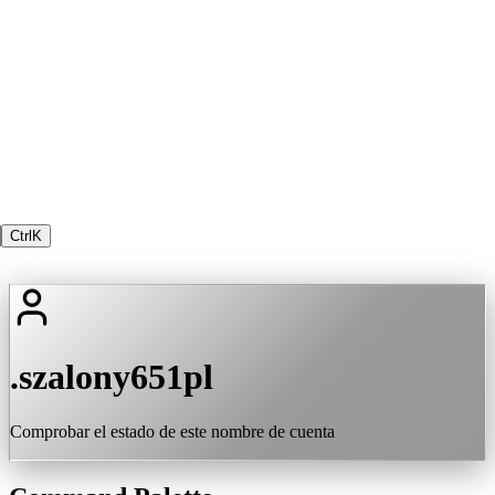
Ctrl
K
.szalony651pl
Comprobar el estado de este nombre de cuenta