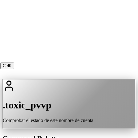
Ctrl
K
.toxic_pvvp
Comprobar el estado de este nombre de cuenta