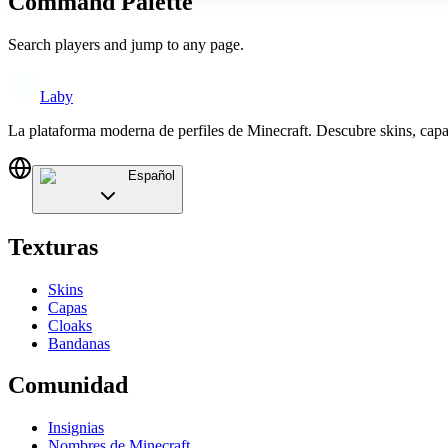
Command Palette
Search players and jump to any page.
Laby
La plataforma moderna de perfiles de Minecraft. Descubre skins, cap
Español
Texturas
Skins
Capas
Cloaks
Bandanas
Comunidad
Insignias
Nombres de Minecraft