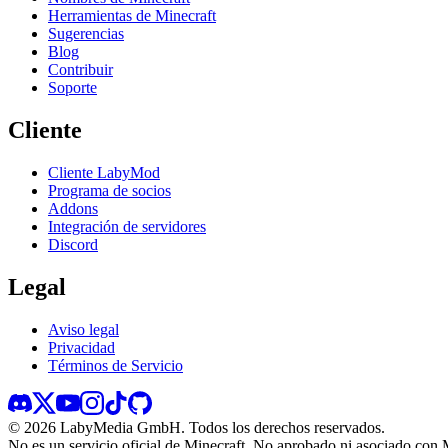
Herramientas de Minecraft
Sugerencias
Blog
Contribuir
Soporte
Cliente
Cliente LabyMod
Programa de socios
Addons
Integración de servidores
Discord
Legal
Aviso legal
Privacidad
Términos de Servicio
©
2026
LabyMedia GmbH.
Todos los derechos reservados.
No es un servicio oficial de Minecraft. No aprobado ni asociado con