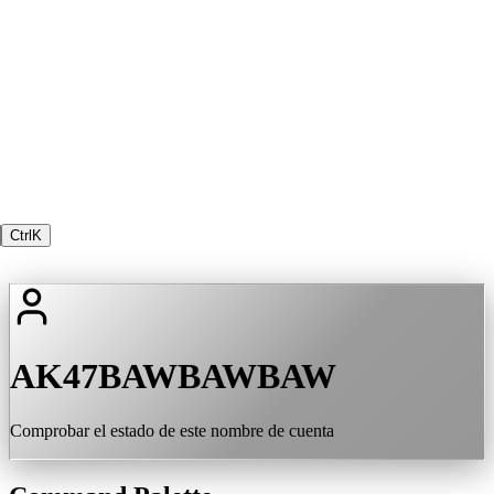
Ctrl
K
AK47BAWBAWBAW
Comprobar el estado de este nombre de cuenta