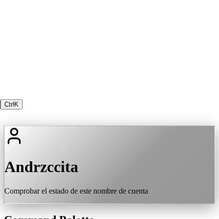
Ctrl
K
Andrzccita
Comprobar el estado de este nombre de cuenta