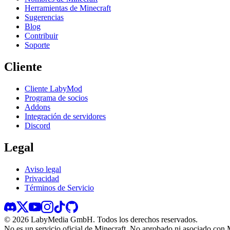
Herramientas de Minecraft
Sugerencias
Blog
Contribuir
Soporte
Cliente
Cliente LabyMod
Programa de socios
Addons
Integración de servidores
Discord
Legal
Aviso legal
Privacidad
Términos de Servicio
©
2026
LabyMedia GmbH.
Todos los derechos reservados.
No es un servicio oficial de Minecraft. No aprobado ni asociado con