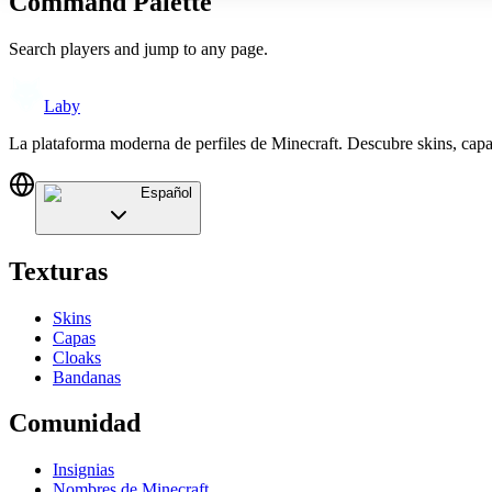
Command Palette
Search players and jump to any page.
Laby
La plataforma moderna de perfiles de Minecraft. Descubre skins, cap
Español
Texturas
Skins
Capas
Cloaks
Bandanas
Comunidad
Insignias
Nombres de Minecraft