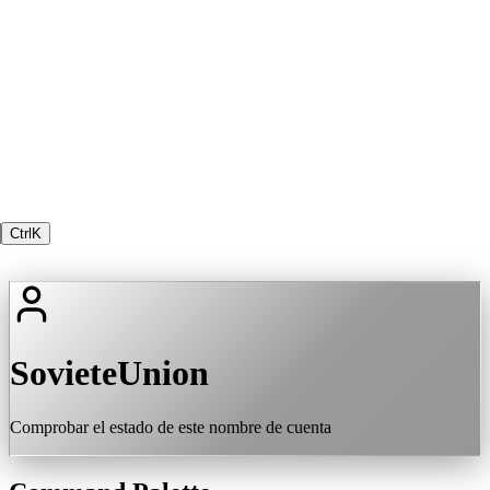
Ctrl
K
SovieteUnion
Comprobar el estado de este nombre de cuenta