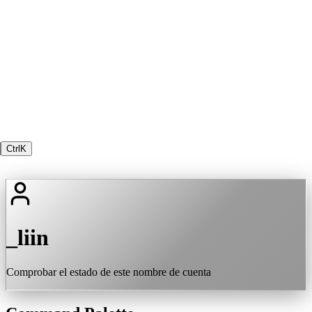
Ctrl
K
_liin
Comprobar el estado de este nombre de cuenta